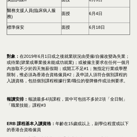
醫務支援人員(臨床病人服
面授
6月4日
務)
標準保安
面授
6月18日
對象：
在2019年6月1日或之後就業狀況由受僱/自僱改變為失業；
或待業(肄業或畢業後未能成功就業)；或被僱主要求在任何一個月
內放取不少於四天無薪假期；或開工不足#1；無指定行業或學歷
限制，惟必須為香港合資格僱員#2；及申請人須符合個別課程的
入讀資格，包括個別課程根據行業/職位的發牌條件或法例要求。
報讀安排：
報讀最多4項課程，當中可包括不多於2項「全日制」
「職業技能」課程#3
ERB 課程基本入讀資格：
年齡在15歲或以上，副學位程度或以下
的香港合資格僱員