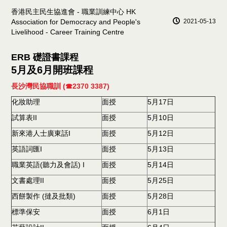
香港民主民生協進會 - 職業訓練中心 HK
2021-05-13
Association for Democracy and People's
Livelihood - Career Training Centre
ERB 礎證書課程
5
月及
6
月開班課程
長沙灣民協職訓 (☎2370 3387)
化妝助理
面授
5月17日
試算表II
面授
5月10日
新來港人士廣東話I
面授
5月12日
英語詞匯I
面授
5月13日
職業英語(聽力及會話) I
面授
5月14日
文書處理II
面授
5月25日
西餅製作 (撻及批類)
面授
5月28日
標準保安
面授
6月1日