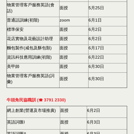
物業管理客戶服務英語(會
面授
5月25日
話)
普通話訓練(初階)
zoom
6月1日
標準保安
面授
6月2日
花店實物及花藝設計助理
面授
6月2日
麵包製作(咸包及酥包類)
面授
6月17日
資訊科技應用訓練(初階)
面授
6月22日
美甲師
面授
6月30日
物業管理客戶服務英語(詞
面授
6月30日
彙)
牛頭角民協職訓 (☎ 3791 2330)
網上創業(營運及市場推廣)
面授
6月2日
英語詞匯I
面授
6月3日
英語詞匯II
面授
6月3日